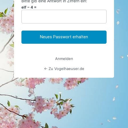
Bitte gib eine Antwort in Ziffern ein:
elf − 4 =
Anmelden
← Zu Vogelhaeuser.de