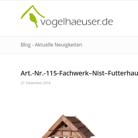
Blog - Aktuelle Neuigkeiten
Art.-Nr.-115-Fachwerk–Nist–Futterha
27. Dezember 2014