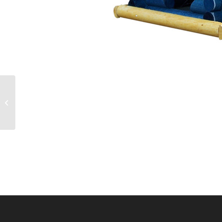
Art.-Nr. 239 Silo-
Blockhaus farbig, klein