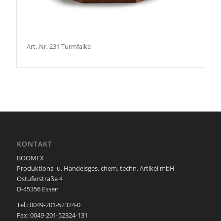
Art.-Nr. 231 Turmfalke
KONTAKT
BOOMEX
Produktions- u. Handelsges. chem. techn. Artikel mbH
Ostuferstraße 4
D-45356 Essen
Tel.: 0049-201-52324-0
Fax: 0049-201-52324-131